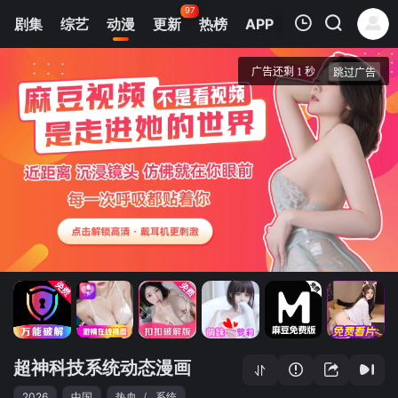
97
剧集
综艺
动漫
更新
热榜
APP
我的观影记录
超神科技系统动态漫画
第1集
清空
超神科技系统动态漫画
2026
中国
热血
/
系统