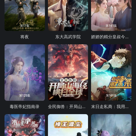
第17集
第5集
第141集
将夜
东大高武学院
娇娇的精分皇叔今天又吃醋了
第125集
第287集
第161集
毒医帝妃指南录
全民御兽：开局山海经，我横扫全球
末日走私商：我用辣条换金砖动态漫画