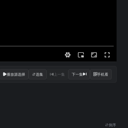
播放源选择
选集
上一集
下一集
手机看
倒序