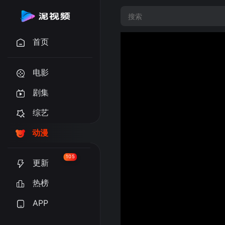
首页
电影
剧集
综艺
动漫
105
更新
热榜
APP