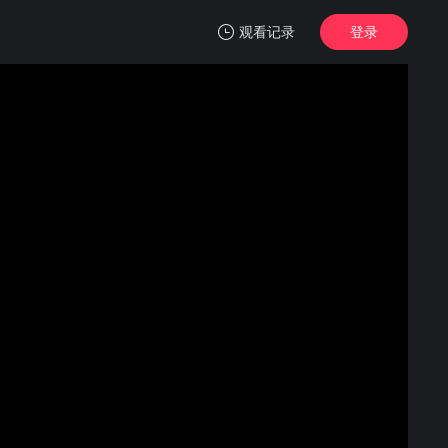
观看记录
登录
我的观影记录
娇娇的精分皇叔今天又吃醋了
第1集
清空