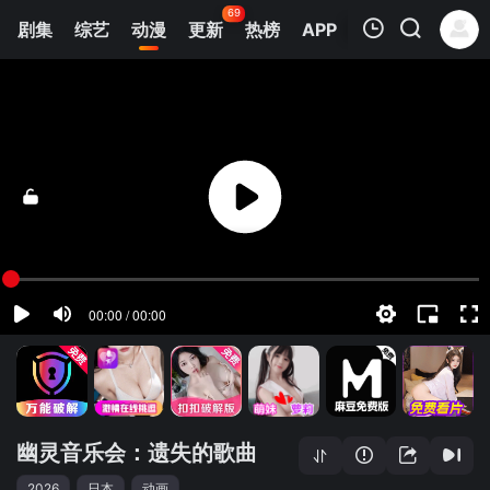
69
剧集
综艺
动漫
更新
热榜
APP
我的观影记录
幽灵音乐会：遗失的歌曲
1
清空
幽灵音乐会：遗失的歌曲
2026
日本
动画