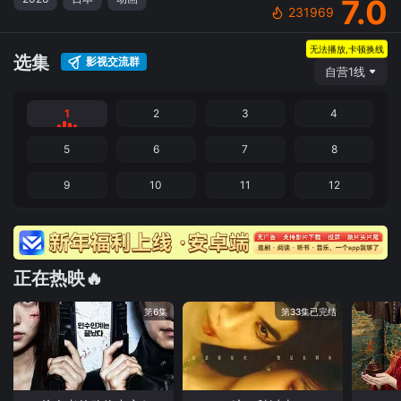
7.0
231969
无法播放,卡顿换线
选集
影视交流群
自营1线
1
2
3
4
5
6
7
8
9
10
11
12
正在热映🔥
第6集
第33集已完结