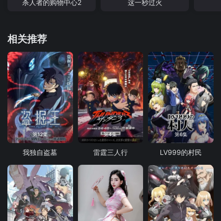
杀人者的购物中心2
这一秒过火
相关推荐
第12集
第4集
第6集
我独自盗墓
雷霆三人行
LV999的村民