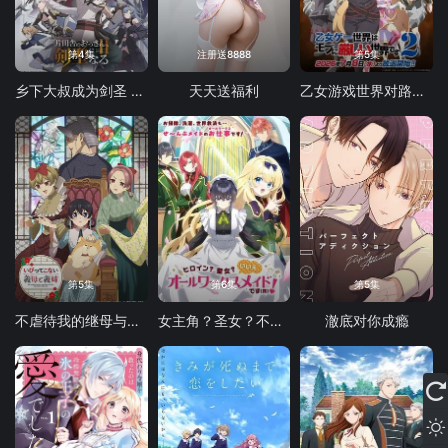
第4集
注册送8888
第5集
乡下大叔成为剑圣 第二季
天天送福利
乙女游戏世界对路人角色很不友好 第二季
第5集
第6集
第5集
不虐待我的继母与继姐
女主角？圣女？不，我是杂役女仆（自豪）
澈底对你成瘾