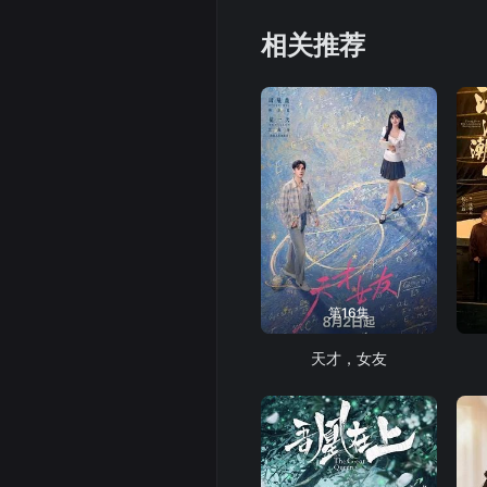
相关推荐
第16集
天才，女友