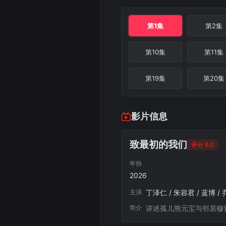
第1集
第2集
第10集
第11集
第19集
第20集
影片信息
致最初的我们
评分 6.0
年份
2026
主演
丁泽仁 / 朱容君 / 蓝博 /
简介
讲述孤儿熊元宝与邻居穆