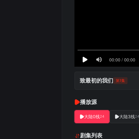
致最初的我们
第1集
播放源
大陆0线
大陆3线
24
2
剧集列表