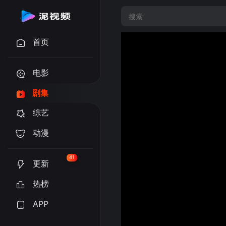
首页
电影
剧集
综艺
动漫
41
更新
热榜
APP