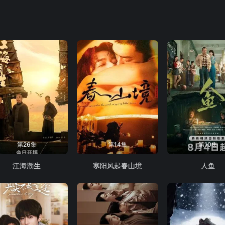
第26集
第14集
第10集
江海潮生
寒阳风起春山境
人鱼