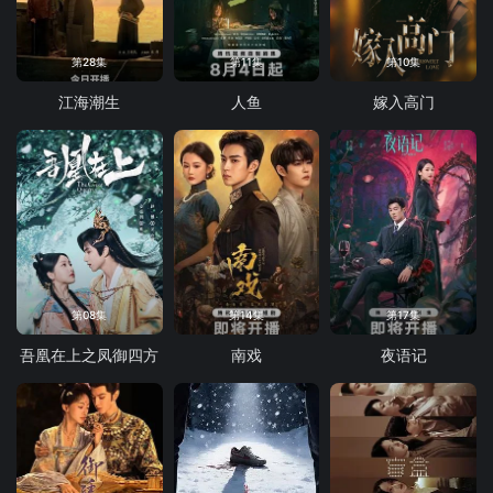
第28集
第11集
第10集
江海潮生
人鱼
嫁入高门
第08集
第14集
第17集
吾凰在上之凤御四方
南戏
夜语记