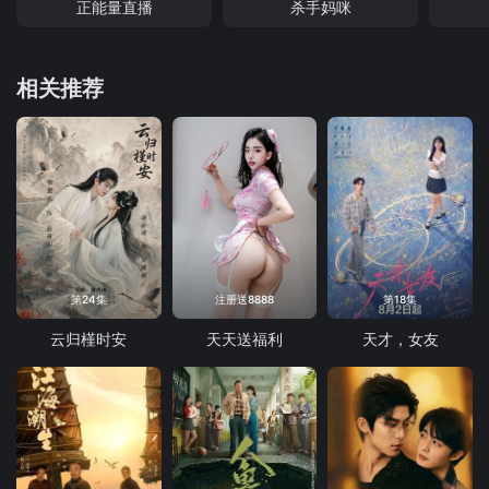
正能量直播
杀手妈咪
相关推荐
第24集
注册送8888
第18集
云归槿时安
天天送福利
天才，女友