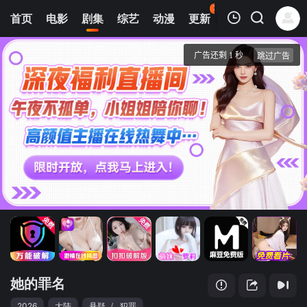
77
首页
电影
剧集
综艺
动漫
更新
热榜
APP
我的观影记录
她的罪名
1
清空
她的罪名
2026
大陆
悬疑
/
犯罪