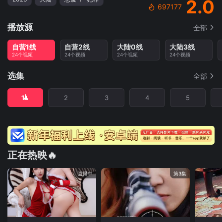
2.0
697177
播放源
全部
自营1线
自营2线
大陆0线
大陆3线
24个视频
24个视频
24个视频
24个视频
选集
全部
1
2
3
4
5
正在热映🔥
直播中
第3集