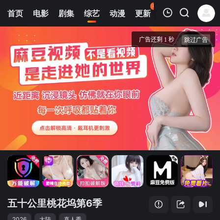
88
首页
电影
剧集
综艺
动漫
更新
热榜
APP
我的观影记录
五十公里桃花坞第6季
20260807(特辑5)
清空
五十公里桃花坞第6季
2026
大陆
真人秀