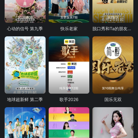
20260808
加更版第7期
第7期下
心动的信号 第九季
快乐老家
脱口秀和Ta的朋友们 第三季
第7期上
纯享版第12期
第10期舞台纯享
地球超新鲜 第二季
歌手2026
国乐无双