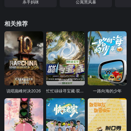
杀手妈咪
公寓黑风暴
相关推荐
第7期中
20260808
第1期加更
说唱巅峰对决2026
忙忙碌碌寻宝藏·双人成行季
一路向海的少年