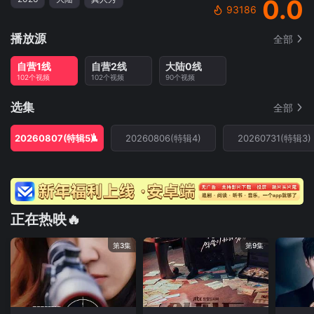
0.0
93186
播放源
全部
自营1线
自营2线
大陆0线
102个视频
102个视频
90个视频
选集
全部
20260807(特辑5)
20260806(特辑4)
20260731(特辑3)
正在热映🔥
第3集
第9集