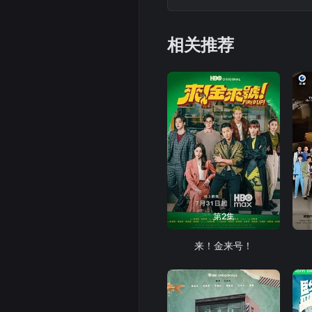
畢萍（龔嘉欣飾）狙擊，
揭黑歷史，藉此贖罪…
相关推荐
第2集
来！金来号！