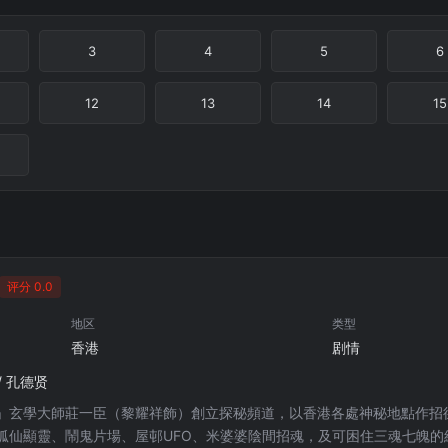
3
4
5
6
12
13
14
15
评分 0.0
地区
类型
香港
剧情
/ 孔德贤
」玄學大師莊一臣（黎耀祥飾）創立探秘頻道，以香港各處神秘地點作招
狐仙顯靈、鬧鬼片場、屋邨UFO、米婆婆陰間招魂，及可困住三魂七魄的