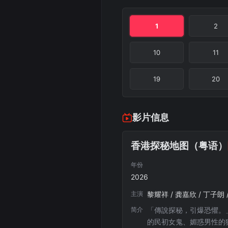
1
2
10
11
19
20
影片信息
香港探秘地图（粤语）
年份
2026
主演
黎耀祥 / 龚嘉欣 / 丁子朗 
简介
「傳說探秘，引爆恐懼。
的民初女鬼、媚惑男性的