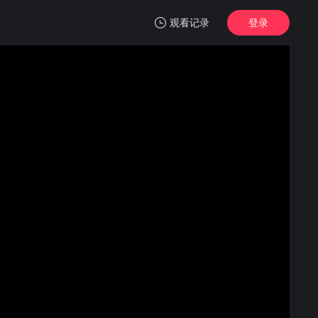
观看记录
登录
我的观影记录
香港探秘地图（粤语）
1
清空