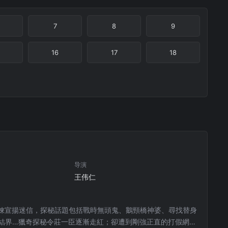
7
8
9
16
17
18
导演
王伟仁
徠宣揚迷信，探秘話題包括戰時無頭鬼、鵝頸橋神婆、尋找替身
結界…獵奇探秘令莊一臣逐漸走紅；卻遭到剛強正直的打假網紅