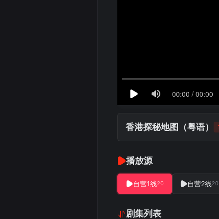
香港探秘地图（粤语）
播放源
自营1线
自营2线
20
20
剧集列表