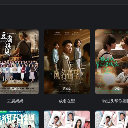
以科學解釋一一破解莊一臣的把戲與技倆！二人鬥氣鬥智鬥力，過程中畢
第30集
第4集
12集全
豆腐妈妈
成名在望
转过头帮你擦