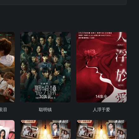
萍慢慢撕開莊一臣隱藏的另一面，原來莊一臣是想借畢萍之手自
10集全
14集全
眼泪
聪明镇
人浮于爱