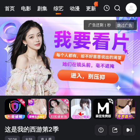
137
首页
电影
剧集
综艺
动漫
更新
热榜
APP
我的观影记录
这是我的西游第2季
20260803(收官特辑)
清空
这是我的西游第2季
2026
大陆
真人秀