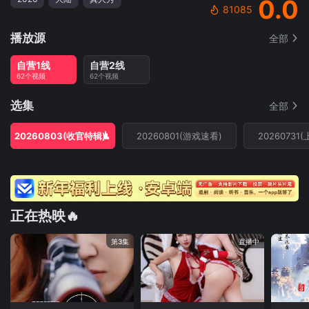
0.0
81085
播放源
全部
自营1线
自营2线
62个视频
62个视频
选集
全部
20260803(收官特辑)
20260801(游戏速看)
20260731(
正在热映🔥
第3集
直播中