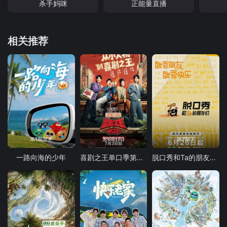
杀手妈咪
正能量直播
相关推荐
第1期加更
第6期(四)
第7期下
一路向海的少年
喜剧之王单口季第三季
脱口秀和Ta的朋友们 第三季