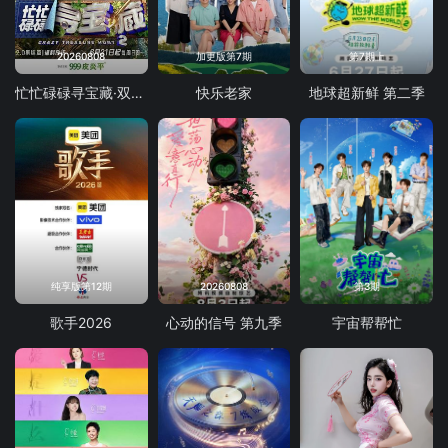
20260808
加更版第7期
第7期上
忙忙碌碌寻宝藏·双人成行季
快乐老家
地球超新鲜 第二季
纯享版第12期
20260808
第3期
歌手2026
心动的信号 第九季
宇宙帮帮忙