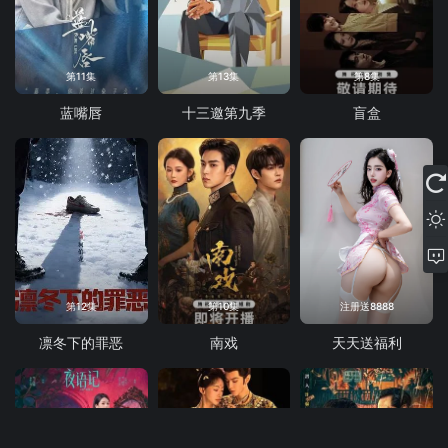
第11集
第13集
第8集
蓝嘴唇
十三邀第九季
盲盒
第12集
第10集
注册送8888
凛冬下的罪恶
南戏
天天送福利