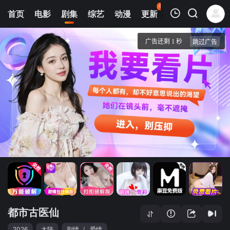
63
首页
电影
剧集
综艺
动漫
更新
热榜
APP
我的观影记录
都市古医仙
1
清空
都市古医仙
2026
大陆
剧情
/
爱情