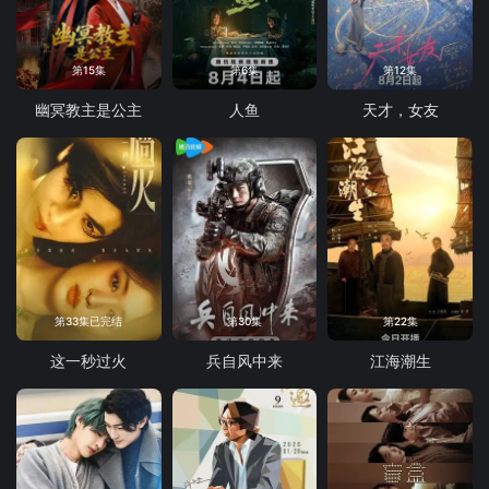
第15集
第6集
第12集
幽冥教主是公主
人鱼
天才，女友
第33集已完结
第30集
第22集
这一秒过火
兵自风中来
江海潮生