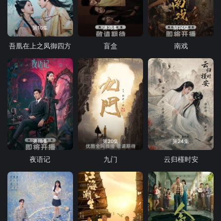
第10集
第13集
第14集
吾凰在上之凤御四方
盲盒
南戏
第18集
第20集
第24集
夜语记
九门
云归槿时安