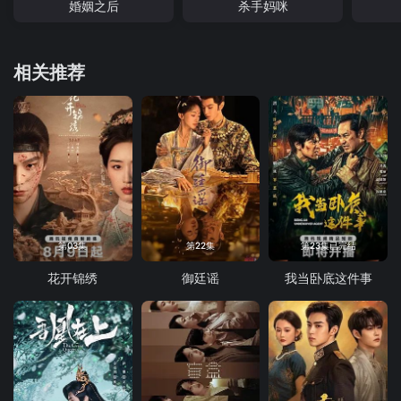
婚姻之后
杀手妈咪
相关推荐
第03集
第22集
第23集已完结
花开锦绣
御廷谣
我当卧底这件事