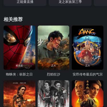
正能量直播
龙之家族第三季
相关推荐
抢先版
正片
正片
蜘蛛侠：崭新之日
烈焰狂沙
安昂传奇最后的气宗