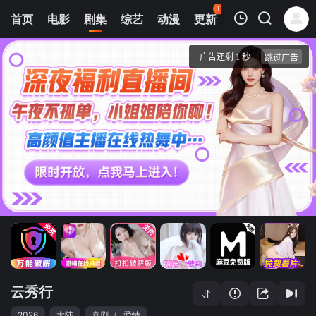
116
首页
电影
剧集
综艺
动漫
更新
热榜
APP
我的观影记录
云秀行
1
清空
云秀行
2026
大陆
喜剧
/
爱情