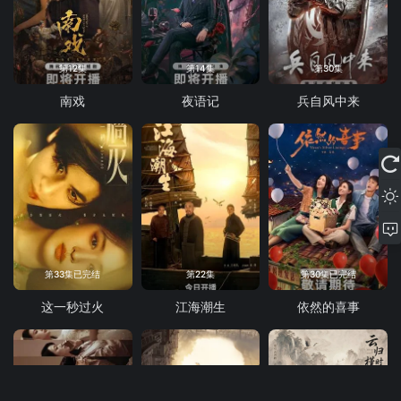
第12集
第14集
第30集
南戏
夜语记
兵自风中来
第33集已完结
第22集
第30集已完结
这一秒过火
江海潮生
依然的喜事