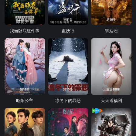
第23集已完结
第51集
第19集
我当卧底这件事
盗妖行
御廷谣
第18集
第16集
注册送8888
昭阳公主
凛冬下的罪恶
天天送福利