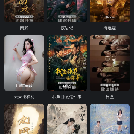
第15集
第18集
第22集
南戏
夜语记
御廷谣
注册送8888
23集全
第14集
天天送福利
我当卧底这件事
盲盒