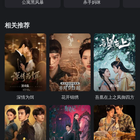
公寓黑风暴
杀手妈咪
相关推荐
第6集
第4集
第10集
深情为饵
花开锦绣
吾凰在上之凤御四方