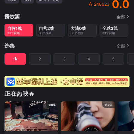
0.0
248623
播放源
全部
自营1线
自营2线
大陆0线
全球3线
33个视频
33个视频
33个视频
33个视频
选集
全部
1
2
3
4
5
正在热映🔥
第9集
第4集