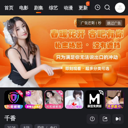
102
首页
电影
剧集
综艺
动漫
更新
热榜
APP
我的观影记录
千香
1
清空
千香
2026
大陆
爱情
/
奇幻