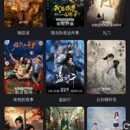
第19集
第19集
第16集
御廷谣
我当卧底这件事
九门
第30集已完结
第51集
第18集
依然的喜事
盗妖行
云归槿时安