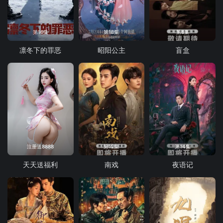
第16集
第18集
第8集
凛冬下的罪恶
昭阳公主
盲盒
注册送8888
第12集
第14集
天天送福利
南戏
夜语记