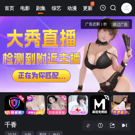
104
首页
电影
剧集
综艺
动漫
更新
热榜
APP
我的观影记录
千香
12
清空
千香
2026
大陆
爱情
/
奇幻