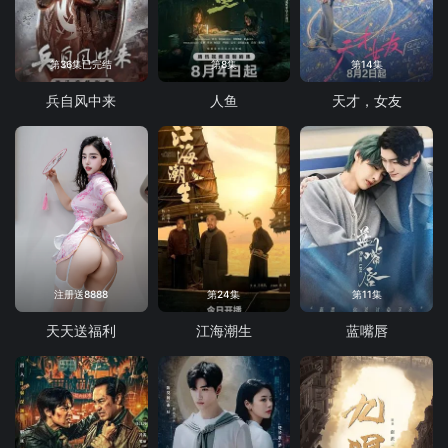
第36集已完结
第8集
第14集
兵自风中来
人鱼
天才，女友
注册送8888
第24集
第11集
天天送福利
江海潮生
蓝嘴唇