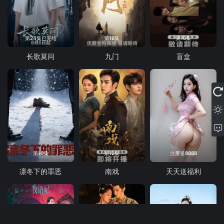
第24集已完结
第16集
第10集
长歌莫问
九门
盲盒
第16集
第12集
注册送8888
凛冬下的罪恶
南戏
天天送福利