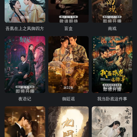
第10集
第14集
第15集
吾凰在上之凤御四方
盲盒
南戏
第18集
第22集
第23集已完结
夜语记
御廷谣
我当卧底这件事