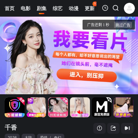
108
首页
电影
剧集
综艺
动漫
更新
热榜
APP
我的观影记录
千香
第01集
清空
千香
2026
大陆
爱情
/
奇幻