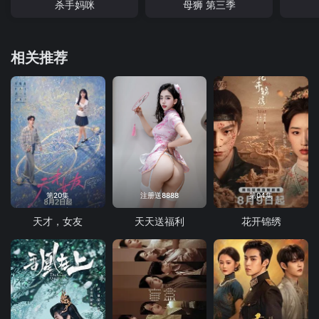
杀手妈咪
母狮 第三季
相关推荐
第20集
注册送8888
第04集
天才，女友
天天送福利
花开锦绣