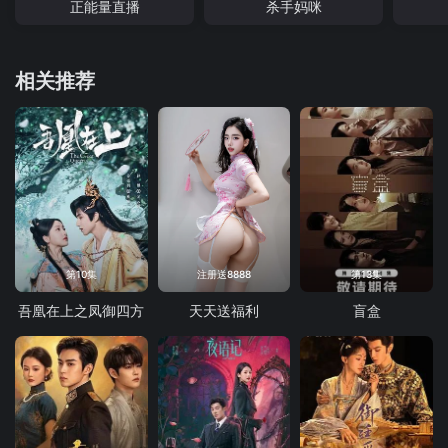
正能量直播
杀手妈咪
相关推荐
第10集
注册送8888
第13集
吾凰在上之凤御四方
天天送福利
盲盒