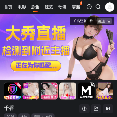
88
首页
电影
剧集
综艺
动漫
更新
热榜
APP
我的观影记录
千香
第14集
清空
千香
2026
大陆
爱情
/
奇幻