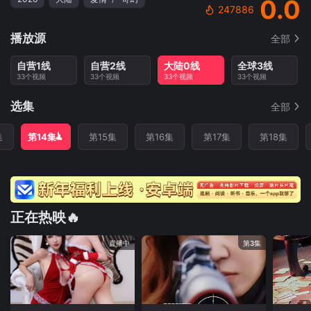
0.0
247886
播放源
全部
自营1线
自营2线
大陆0线
全球3线
33个视频
33个视频
33个视频
33个视频
选集
全部
集
第14集
第15集
第16集
第17集
第18集
正在热映🔥
直播中
第3集