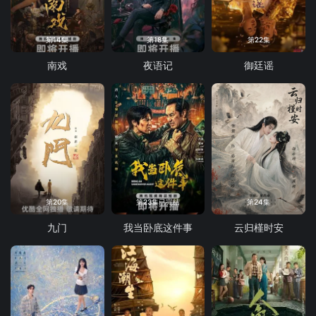
第14集
第18集
第22集
南戏
夜语记
御廷谣
第20集
第23集已完结
第24集
九门
我当卧底这件事
云归槿时安