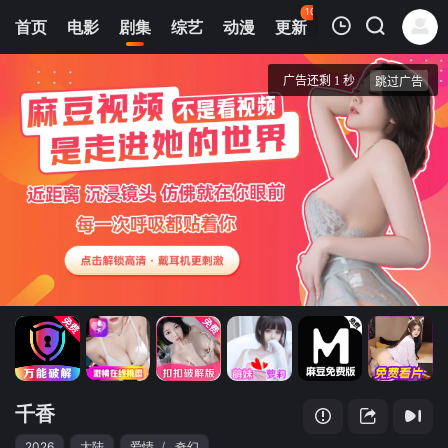
108
首页
电影
剧集
综艺
动漫
更新
热榜
APP
我的观影记录
千香
第17集
清空
千香
2026
大陆
爱情
/
奇幻