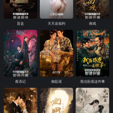
第14集
注册送8888
第15集
盲盒
天天送福利
南戏
第18集
第22集
第23集已完结
夜语记
御廷谣
我当卧底这件事