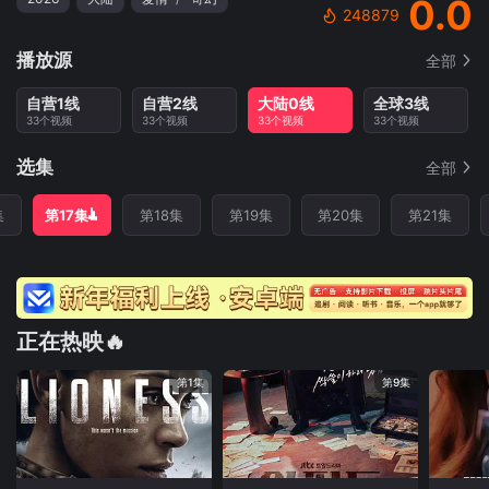
0.0
248879
播放源
全部
自营1线
自营2线
大陆0线
全球3线
33个视频
33个视频
33个视频
33个视频
选集
全部
集
第17集
第18集
第19集
第20集
第21集
正在热映🔥
第1集
第9集