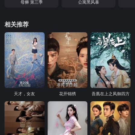
母狮 第三季
公寓黑风暴
相关推荐
第20集
第04集
第10集
天才，女友
花开锦绣
吾凰在上之凤御四方