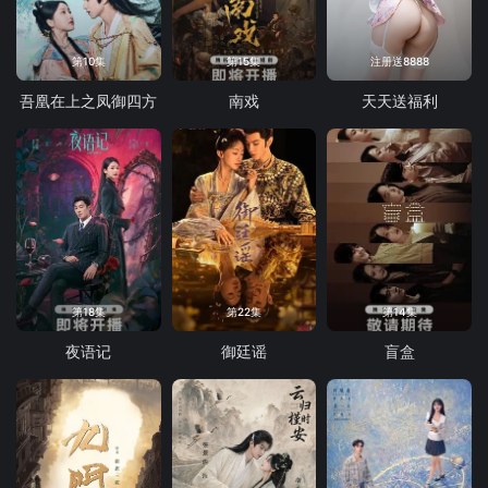
第10集
第15集
注册送8888
吾凰在上之凤御四方
南戏
天天送福利
第18集
第22集
第14集
夜语记
御廷谣
盲盒