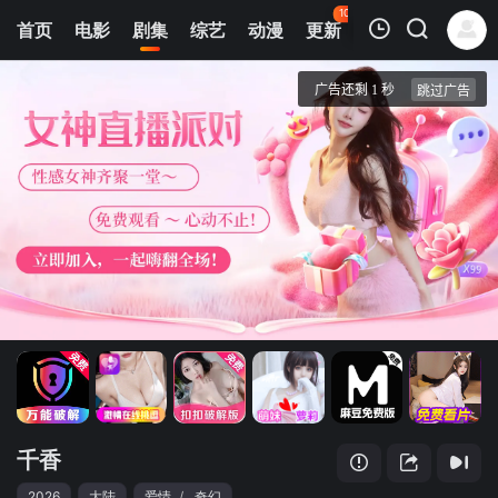
103
首页
电影
剧集
综艺
动漫
更新
热榜
APP
我的观影记录
千香
第20集
清空
千香
2026
大陆
爱情
/
奇幻