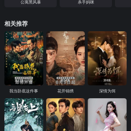
公寓黑风暴
杀手妈咪
相关推荐
第23集已完结
第04集
第6集
我当卧底这件事
花开锦绣
深情为饵