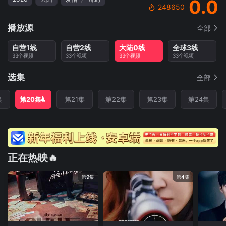
0.0
248650
播放源
全部
自营1线
自营2线
大陆0线
全球3线
33个视频
33个视频
33个视频
33个视频
选集
全部
集
第20集
第21集
第22集
第23集
第24集
正在热映🔥
第9集
第4集