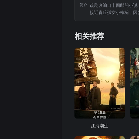
简介
该剧改编自十四郎的小说
接近青丘孤女小棒槌，因
慕，最终进入同一门派，
的身世和来历。雷修远一
相关推荐
第26集
江海潮生