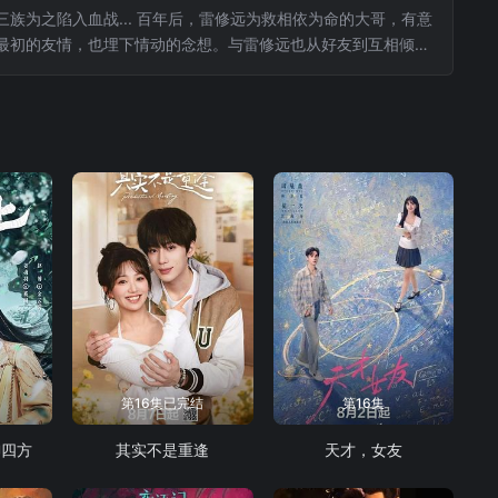
为之陷入血战... 百年后，雷修远为救相依为命的大哥，有意
最初的友情，也埋下情动的念想。与雷修远也从好友到互相倾
成了冰雪之姿的姜黎非。这闻所未闻的资质，令有心之人追查她
第16集已完结
第16集
御四方
其实不是重逢
天才，女友