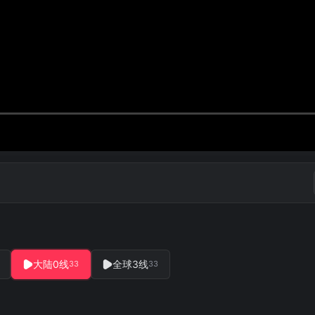
大陆0线
全球3线
33
33