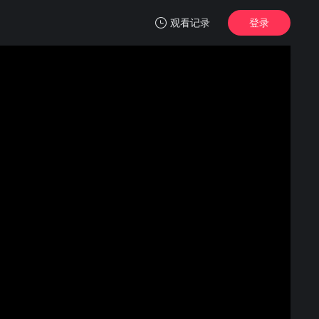
观看记录
登录
我的观影记录
千香
第23集
清空