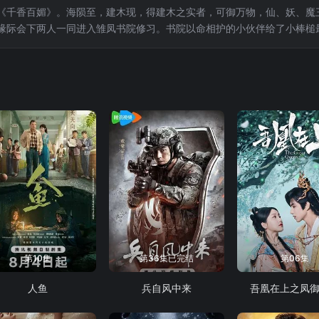
《千香百媚》。海陨至，建木现，得建木之实者，可御万物，仙、妖、魔三族
缘际会下两人一同进入雏凤书院修习。书院以命相护的小伙伴给了小棒槌
就在两颗心越靠越近之时，身世之谜也逐步揭开，小棒槌也不断脱胎换骨
路生死相随，在众人对异族秘辛的追逐里，走入雾一般的迷阵。相
第10集
第36集已完结
第06集
人鱼
兵自风中来
吾凰在上之凤