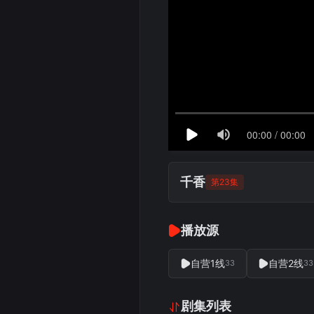
千香
第23集
播放源
自营1线
自营2线
33
33
剧集列表