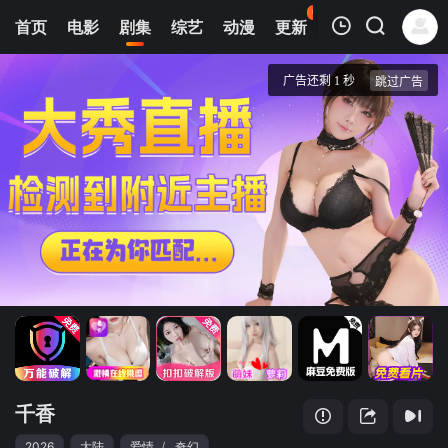
61
首页
电影
剧集
综艺
动漫
更新
热榜
APP
我的观影记录
千香
第11集
清空
千香
2026
大陆
爱情
/
奇幻