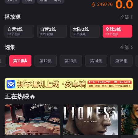
0.0
249776
播放源
全部
自营1线
自营2线
大陆0线
全球3线
33个视频
33个视频
33个视频
33个视频
选集
全部
集
第11集
第12集
第13集
第14集
第15集
正在热映🔥
第10集
第2集