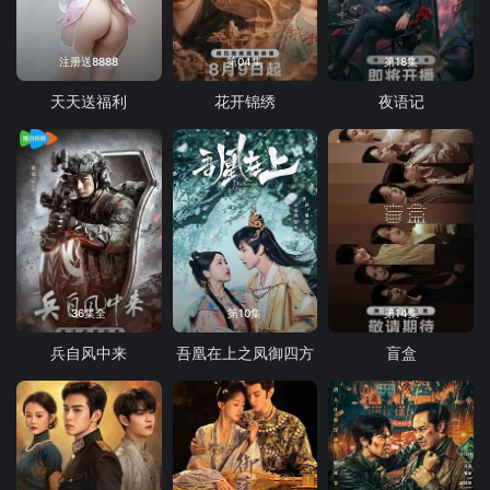
注册送8888
第04集
第18集
天天送福利
花开锦绣
夜语记
36集全
第10集
第14集
兵自风中来
吾凰在上之凤御四方
盲盒