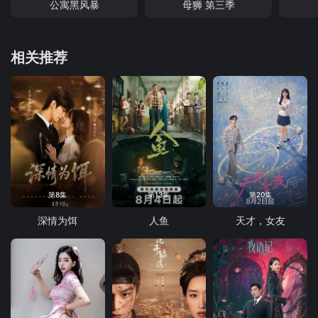
公寓黑风暴
母狮 第三季
相关推荐
第8集
第13集
第20集
深情为饵
人鱼
天才，女友