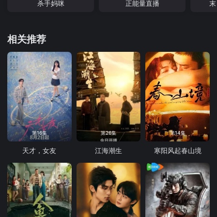
杀手妈咪
正能量直播
末
相关推荐
第16集
第26集
第14集
天才，女友
江海潮生
寒阳风起春山境