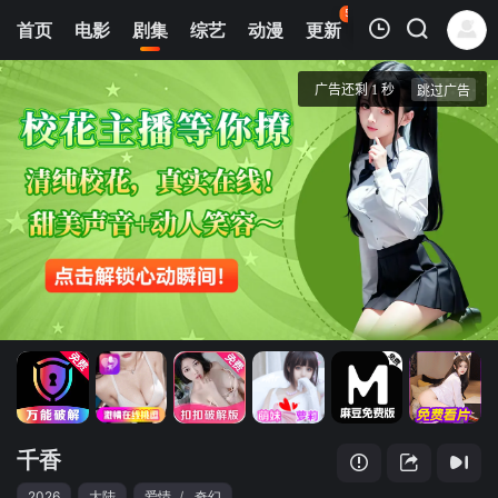
50
首页
电影
剧集
综艺
动漫
更新
热榜
APP
我的观影记录
千香
第15集
清空
千香
2026
大陆
爱情
/
奇幻