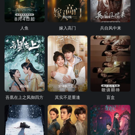
第10集
第10集
第36集已完结
人鱼
嫁入高门
兵自风中来
第06集
第16集已完结
第12集
吾凰在上之凤御四方
其实不是重逢
盲盒