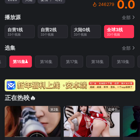
0.0
246279
播放源
全部
自营1线
自营2线
大陆0线
全球3线
33个视频
33个视频
33个视频
33个视频
选集
全部
集
第15集
第16集
第17集
第18集
第19集
正在热映🔥
第2集
直播中