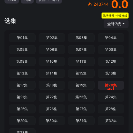
0.0
243744
无法播放,卡顿换线
选集
全球3线
第01集
第02集
第03集
第04集
第05集
第06集
第07集
第08集
第09集
第10集
第11集
第12集
第13集
第14集
第15集
第16集
第17集
第18集
第19集
第20集
第21集
第22集
第23集
第24集
第25集
第26集
第27集
第28集
第29集
第30集
第31集
第32集
第33集