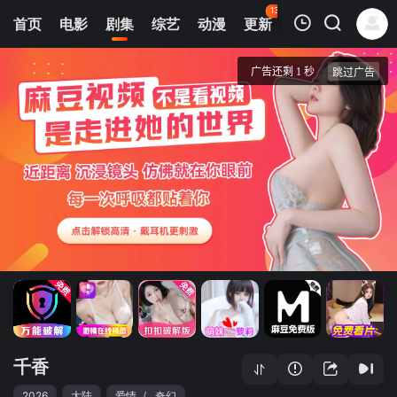
134
首页
电影
剧集
综艺
动漫
更新
热榜
APP
我的观影记录
千香
第20集
清空
千香
2026
大陆
爱情
/
奇幻