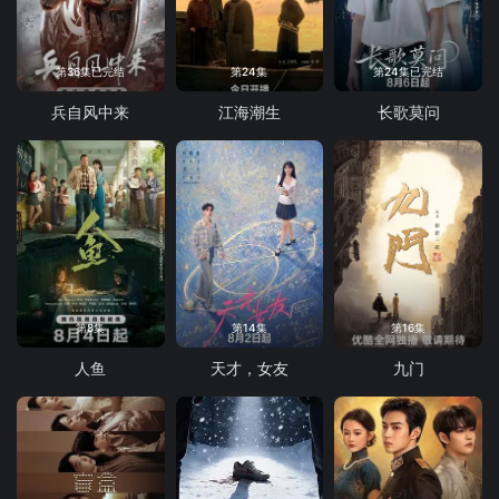
第36集已完结
第24集
第24集已完结
兵自风中来
江海潮生
长歌莫问
第8集
第14集
第16集
人鱼
天才，女友
九门