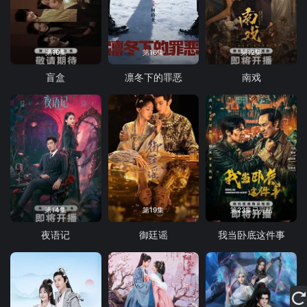
第10集
第16集
第12集
盲盒
凛冬下的罪恶
南戏
第14集
第19集
第23集已完结
夜语记
御廷谣
我当卧底这件事