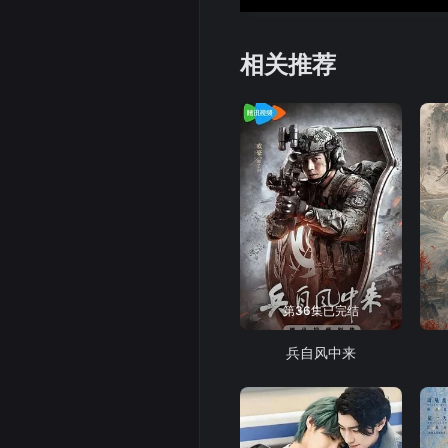
相关推荐
第36集已完结
兵自风中来