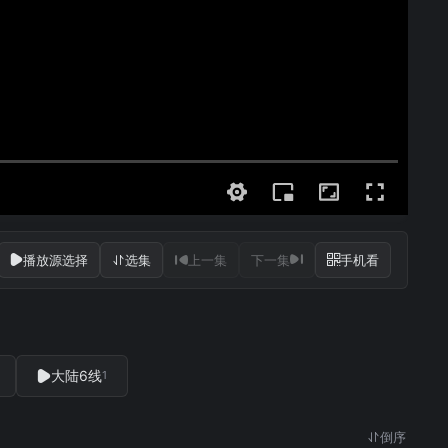
播放源选择
选集
上一集
下一集
手机看
大陆6线
1
倒序