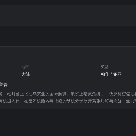
地区
类型
大陆
动作 / 犯罪
屈菁菁
璐，临时登上飞往乌莱亚的国际航班。航班上暗藏危机，一伙歹徒密谋劫
与机组人员，在密闭机舱内与隐藏的劫机分子展开紧张对峙与周旋，全力