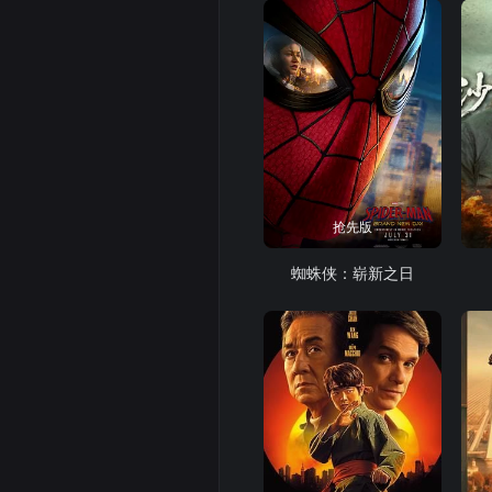
抢先版
蜘蛛侠：崭新之日