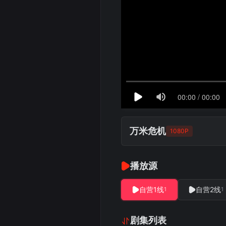
万米危机
1080P
播放源
自营1线
自营2线
1
1
剧集列表