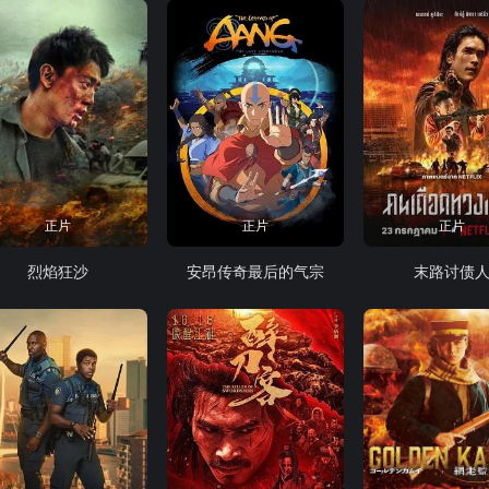
正片
正片
正片
烈焰狂沙
安昂传奇最后的气宗
末路讨债