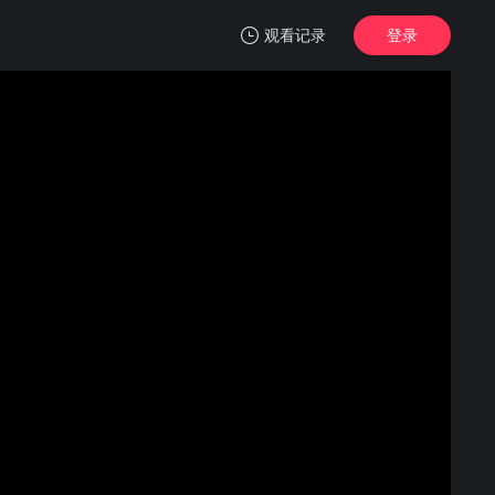
观看记录
登录
我的观影记录
万米危机
1080P
清空