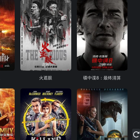
正片
正片
人
火遮眼
碟中谍8：最终清算