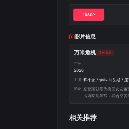
1080P
影片信息
万米危机
评分 0.0
年份
2026
主演
释小龙 / 伊科·乌艾斯 / 
简介
空警顾朝阳为挽回女友董
迅速察觉异常，联合空警
相关推荐