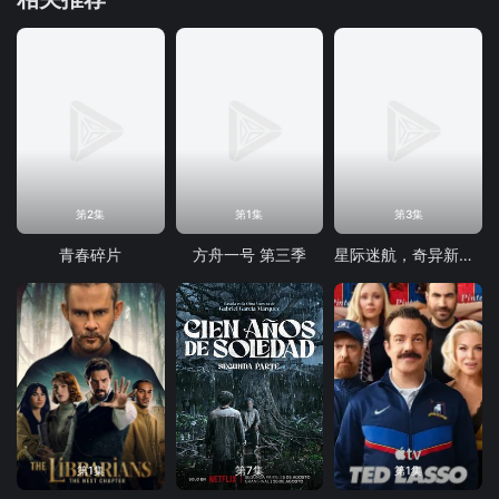
第2集
第1集
第3集
青春碎片
方舟一号 第三季
星际迷航，奇异新世界第四季
第1集
第7集
第1集