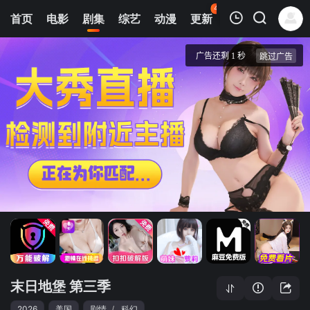
44
首页
电影
剧集
综艺
动漫
更新
热榜
APP
我的观影记录
末日地堡 第三季
1
清空
末日地堡 第三季
2026
美国
剧情
/
科幻