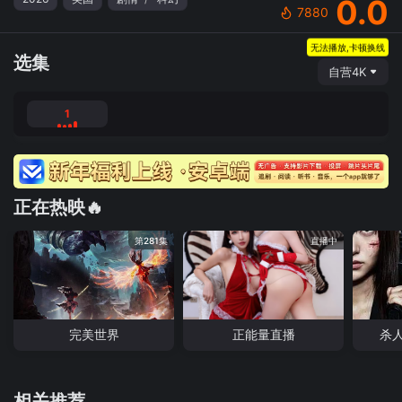
0.0
7880
无法播放,卡顿换线
选集
自营4K
1
正在热映🔥
第281集
直播中
完美世界
正能量直播
杀
相关推荐