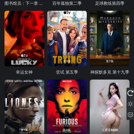
图书馆员：下一章 第二季
百年孤独第二季
足球教练第四季
第5集
第5集
第7集
幸运女神
尝试 第五季
神探默多克 第十九季
第1集
第4集
注册送8888