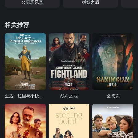
公寓黑风暴
婚姻之后
相关推荐
第6集
第2集
8集全
生活、拉里与不快乐的追求：一部美国史
战斗之地
桑德坎