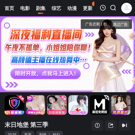
45
首页
电影
剧集
综艺
动漫
更新
热榜
APP
我的观影记录
末日地堡 第三季
第01集
清空
末日地堡 第三季
2026
美国
剧情
/
科幻