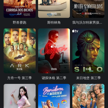
正片
第8集
第10集
野兽赛跑
斯特林角
我与沃尔特家男孩的生活 第三季
第2集
第8集
第6集
方舟一号 第三季
谜探休格 第二季
末日地堡 第三季