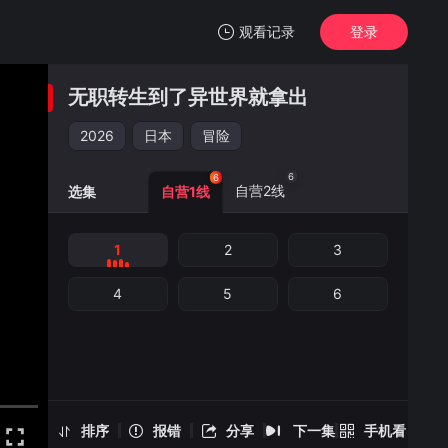
观看记录
登录
我的观影记录
无职转生到了异世界就拿出
无职转生到了异世界就拿出真本事 第三季
1
2026
日本
冒险
清空
6
6
自营2线
选集
自营1线
1
2
3
无职转生到了异世界就拿出真本事 第三季 -1
手机扫一扫继续看
4
5
6
排序
报错
分享
下一集
手机看