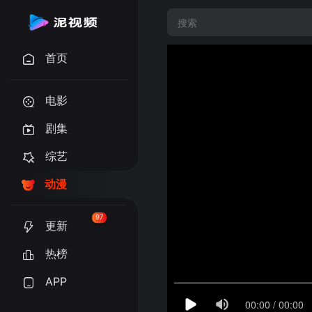
首页
电影
剧集
综艺
动漫
97
更新
热榜
APP