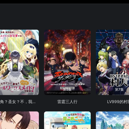
第7集
第5集
第7集
女主角？圣女？不，我是杂役女仆（自豪）
雷霆三人行
LV999的村