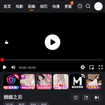
106
首页
电影
剧集
综艺
动漫
更新
热榜
APP
我的观影记录
婚姻之后
第01集
清空
婚姻之后
2026
韩国
剧情
/
爱情