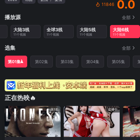
0.0
11846
播放源
全部
大陆3线
全球3线
大陆5线
大陆6线
11个视频
11个视频
11个视频
11个视频
选集
全部
第01集
第02集
第03集
第04集
第05集
正在热映🔥
第1集
直播中