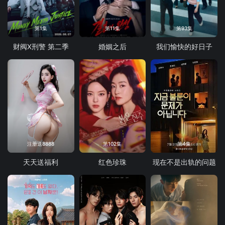
第1集
第11集
第93集
财阀X刑警 第二季
婚姻之后
我们愉快的好日子
注册送8888
第102集
第4集
天天送福利
红色珍珠
现在不是出轨的问题