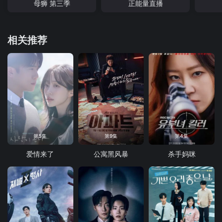
母狮 第三季
正能量直播
相关推荐
第5集
第9集
第4集
爱情来了
公寓黑风暴
杀手妈咪