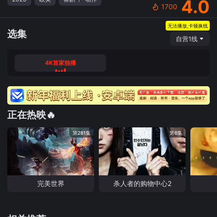
4.0
1700
无法播放,卡顿换线
选集
自营1线
4K首家独播
正在热映🔥
第281集
第6集
完美世界
杀人者的购物中心2