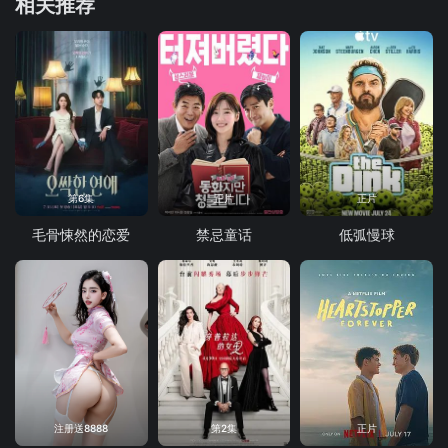
相关推荐
第6集
正片
正片
毛骨悚然的恋爱
禁忌童话
低弧慢球
注册送8888
第2集
正片