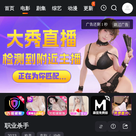
127
首页
电影
剧集
综艺
动漫
更新
热榜
APP
我的观影记录
职业杀手
4K首家独播
清空
职业杀手
2023
欧美
喜剧
/
动作