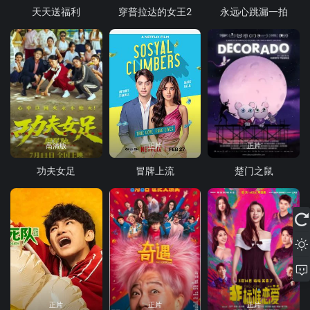
天天送福利
穿普拉达的女王2
永远心跳漏一拍
高清版
正片
正片
功夫女足
冒牌上流
楚门之鼠
正片
正片
正片