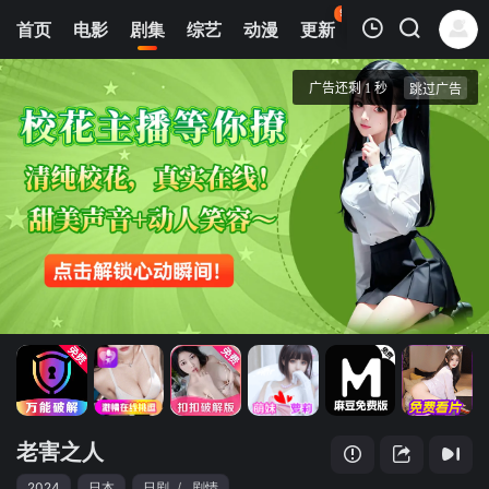
95
首页
电影
剧集
综艺
动漫
更新
热榜
APP
我的观影记录
老害之人
第01集
清空
老害之人
2024
日本
日剧
/
剧情