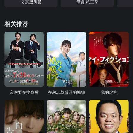
公寓黑风暴
母狮 第三季
相关推荐
第3集
第6集
第5集
亲吻要在搜查后
在勿忘草盛开的城镇
我的虚构