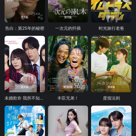
第5集
第5集
第1集
告白：第25年的秘密
一次元的扦插
时光旅行老爸
第4集
第30集
第6集
未婚欺诈 我所不知他的真面目
丰臣兄弟！
度假法则