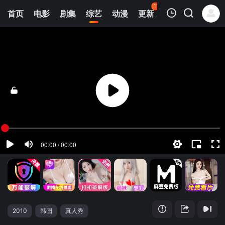
113
首页
电影
剧集
综艺
动漫
更新
热榜
APP
我的观影记录
Running Man
20260802
清空
2010
韩国
真人秀