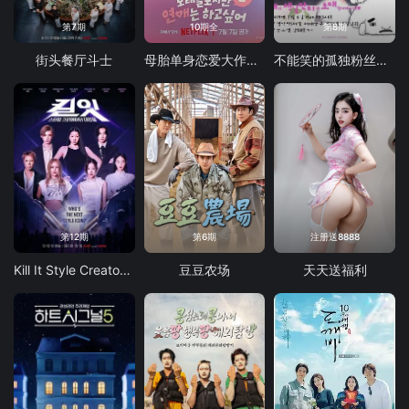
第7期
10期全
第8期
街头餐厅斗士
母胎单身恋爱大作战2
不能笑的孤独粉丝见面会
第12期
第6期
注册送8888
Kill It Style Creator War
豆豆农场
天天送福利