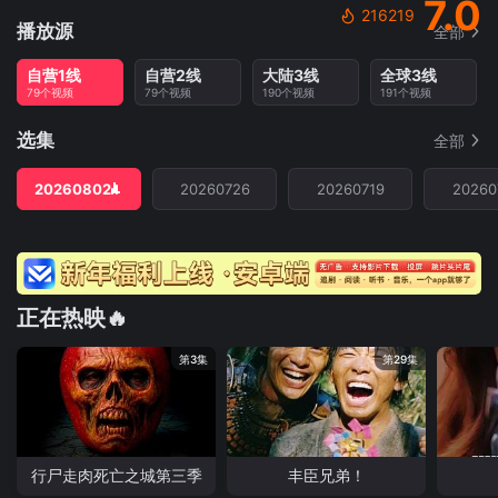
7.0
216219
播放源
全部
自营1线
自营2线
大陆3线
全球3线
79个视频
79个视频
190个视频
191个视频
选集
全部
20260802
20260726
20260719
20260
正在热映🔥
第3集
第29集
行尸走肉死亡之城第三季
丰臣兄弟！