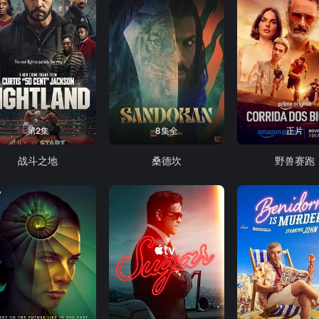
第2集
8集全
正片
战斗之地
桑德坎
野兽赛跑