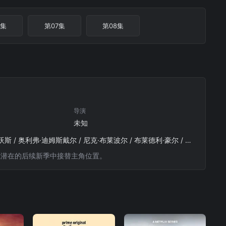
6集
第07集
第08集
导演
未知
罗布森·格林 / 汤姆·布里特尼 / 里希·奈尔 / 夏洛特·里奇 / 阿尔·韦弗 / 泰莎·皮科-琼斯 / 凯西·艾因斯沃斯 / 奥利弗·迪姆斯戴尔 / 尼克·布莱波尔 / 布莱德利·豪尔 / 梅丽莎·约翰斯
m，并将在潜在的后续新季中接替主角位置。