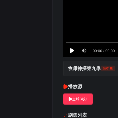
牧师神探第九季
第01集
播放源
全球3线
8
剧集列表