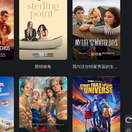
第8集
第10集
斯特林角
我与沃尔特家男孩的生活 第三季