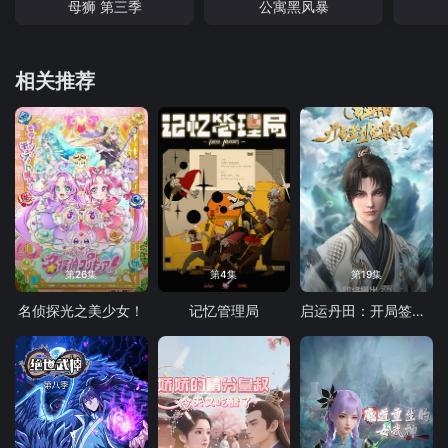
母狮 第三季
公寓黑风暴
相关推荐
第26集
第4集
第19集
名侦探光之美少女！
记忆管理局
启运丹田：开局签到至尊丹田