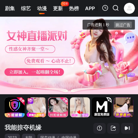
108
剧集
综艺
动漫
更新
热榜
APP
我的观影记录
我能掠夺机缘
第1集
清空
我能掠夺机缘
2023
大陆
国产动漫
/
中国动漫