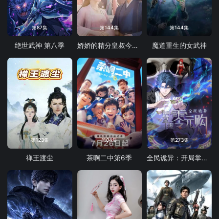
第87集
第144集
第144集
绝世武神 第八季
娇娇的精分皇叔今天又吃醋了
魔道重生的女武神
第123集
第04集
第273集
禅王渡尘
茶啊二中第6季
全民诡异：开局掌握零元购