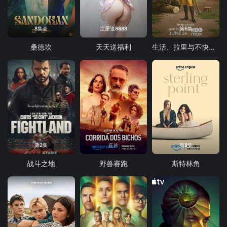
8集全
注册送8888
第6集
桑德坎
天天送福利
生活、拉里与不快乐的追求：一部美国史
第2集
正片
第8集
战斗之地
野兽赛跑
斯特林角