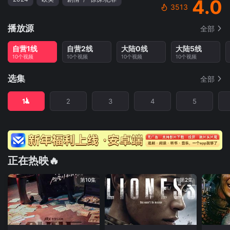
4.0
3513
播放源
全部
自营1线
自营2线
大陆0线
大陆5线
10个视频
10个视频
10个视频
10个视频
选集
全部
1
2
3
4
5
正在热映🔥
第10集
第2集