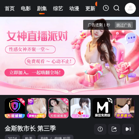
61
首页
电影
剧集
综艺
动漫
更新
热榜
APP
我的观影记录
金斯敦市长 第三季
1
清空
金斯敦市长 第三季
2024
欧美
剧情
/
惊悚.犯罪