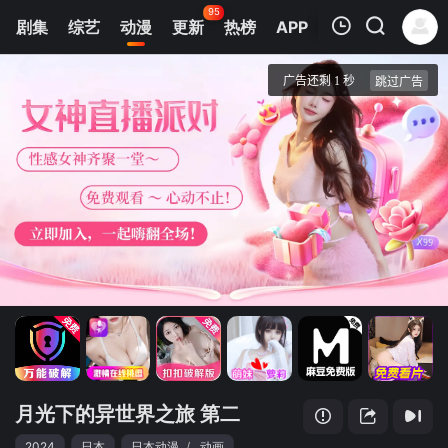
95
剧集
综艺
动漫
更新
热榜
APP
我的观影记录
月光下的异世界之旅 第二季
1
清空
月光下的异世界之旅 第二
2024
日本
日本动漫
/
动画