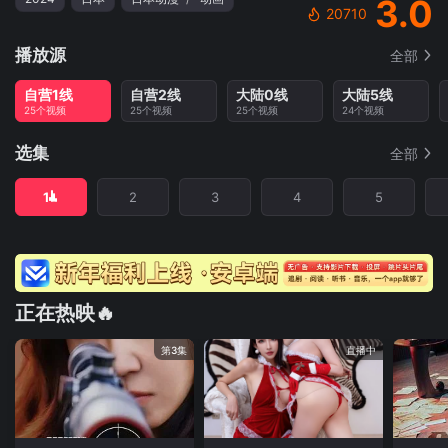
3.0
20710
播放源
全部
自营1线
自营2线
大陆0线
大陆5线
25个视频
25个视频
25个视频
24个视频
选集
全部
1
2
3
4
5
正在热映🔥
第3集
直播中