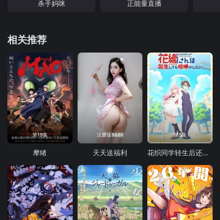
杀手妈咪
正能量直播
相关推荐
第19集
注册送8888
第5集
摩绪
天天送福利
花织同学转生后还是想干架