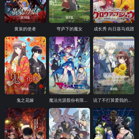
第18集
第7集
第6集
黄泉的使者
穹庐下的魔女
成长秀 向日葵马戏团
第6集
第6集
第6集
鬼之花嫁
魔法光源股份有限公司第二季
说了不打算爱我的公爵继承人 不知为何对我宠爱有加