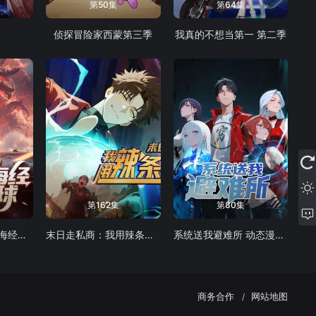
第50集
第64集
侦探冒险家西蒙第三季
我真的不想当第一 第二季
第162集
第80集
全民御兽：开局山海经，我横扫全球
末日走私商：我用辣条换金砖动态漫画
系统送我避难所 动态漫画 第一季
商务合作
网站地图