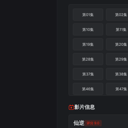
第01集
第02集
第10集
第11集
第19集
第20集
第28集
第29集
第37集
第38集
第46集
第47集
第55集
第56集
影片信息
第64集
第65集
仙逆
评分 9.0