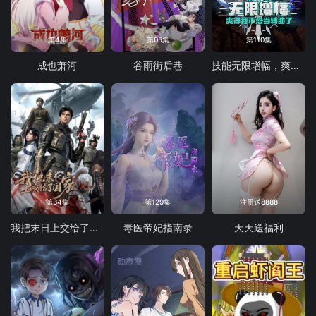
第4集
第05集
第110集
成也萧河
谷雨街后巷
技能无限增幅，爽得我不想当辅助了！动态漫画
第34集
第129集
注册送8888
我把末日上交给了国家
毒医帝妃指南录
天天送福利