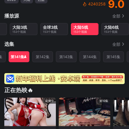
9.0
4240258
播放源
全部
大陆3线
全球3线
大陆5线
大陆6线
153个视频
153个视频
153个视频
153个视频
选集
全部
集
第141集
第142集
第143集
第144集
第145集
正在热映🔥
直播中
第10集