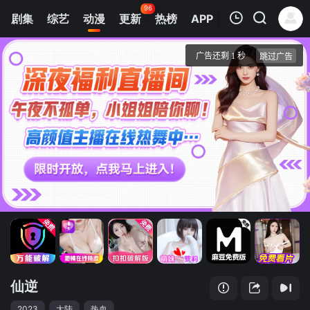
96
剧集
综艺
动漫
更新
热榜
APP
我的观影记录
仙逆
第141集
清空
仙逆
2023
大陆
热血