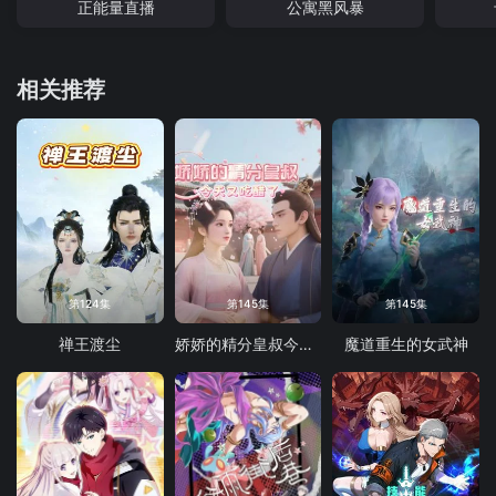
正能量直播
公寓黑风暴
相关推荐
第124集
第145集
第145集
禅王渡尘
娇娇的精分皇叔今天又吃醋了
魔道重生的女武神