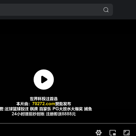
152
1
自营1线
自营2线