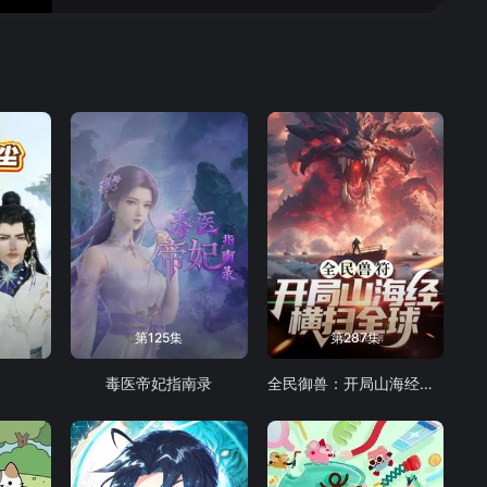
第16集
第17集
第18集
第19集
第20集
第21集
第22集
第23集
第24集
第25集
第26集
第27集
第28集
第29集
第30集
第31集
第32集
第33集
第34集
第35集
第36集
第125集
第287集
第37集
第38集
第39集
毒医帝妃指南录
全民御兽：开局山海经，我横扫全球
第40集
第41集
第42集
第43集
第44集
第45集