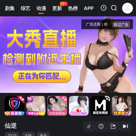
134
剧集
综艺
动漫
更新
热榜
APP
我的观影记录
仙逆
第146集
清空
仙逆
2023
大陆
热血