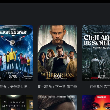
第3集
第1集
第7集
星际迷航，奇异新世界第四季
图书馆员：下一章 第二季
百年孤独第