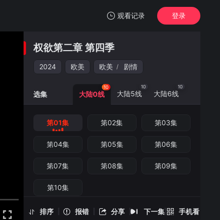
观看记录
登录
我的观影记录
权欲第二章 第四季
权欲第二章 第四季
第01集
2024
欧美
欧美
剧情
/
清空
10
10
10
大陆5线
大陆6线
选集
大陆0线
第01集
第02集
第03集
权欲第二章 第四季 -第01集
手机扫一扫继续看
第04集
第05集
第06集
第07集
第08集
第09集
第10集
排序
报错
分享
下一集
手机看