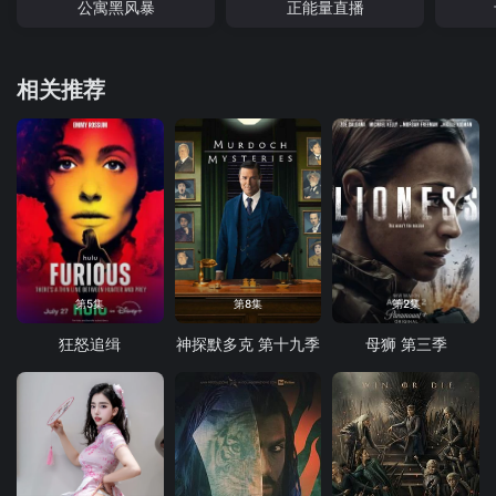
公寓黑风暴
正能量直播
相关推荐
第5集
第8集
第2集
狂怒追缉
神探默多克 第十九季
母狮 第三季