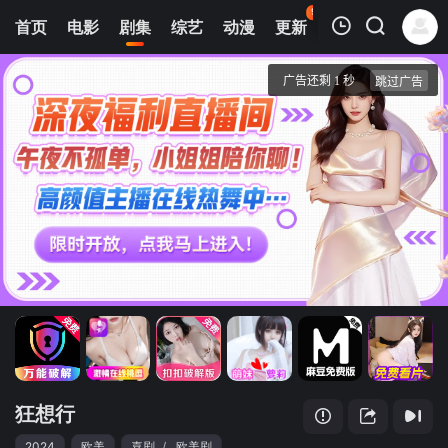
99
首页
电影
剧集
综艺
动漫
更新
热榜
APP
我的观影记录
狂想行
第01集
清空
狂想行
2024
欧美
喜剧
/
欧美剧