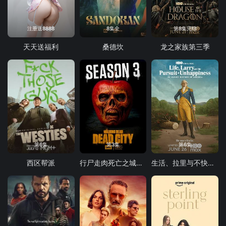
注册送8888
8集全
第8集完结
天天送福利
桑德坎
龙之家族第三季
第6集
第3集
第6集
西区帮派
行尸走肉死亡之城第三季
生活、拉里与不快乐的追求：一部美国史