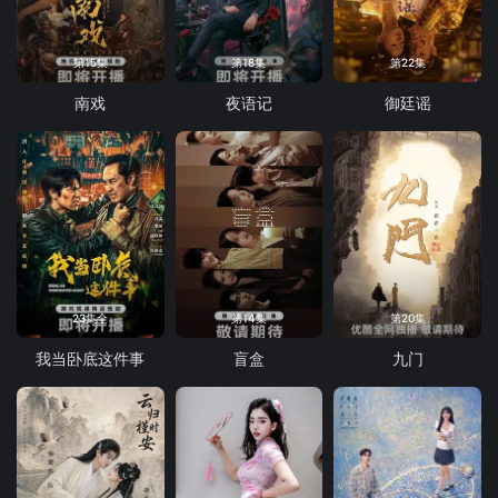
第15集
第18集
第22集
南戏
夜语记
御廷谣
23集全
第14集
第20集
我当卧底这件事
盲盒
九门