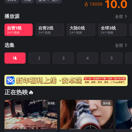
10.0
13056
播放源
全部
自营1线
自营2线
大陆0线
全球3线
24个视频
24个视频
24个视频
24个视频
选集
全部
1
2
3
4
5
正在热映🔥
第9集
第4集