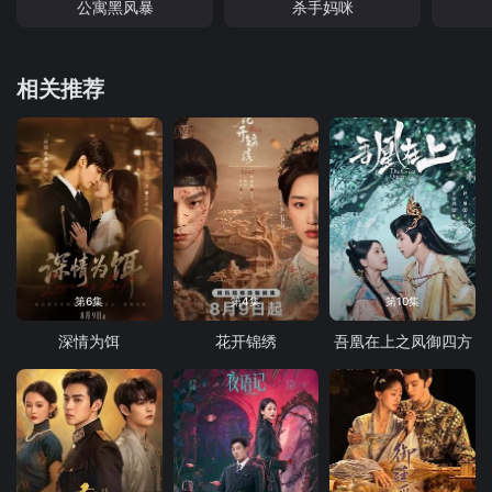
公寓黑风暴
杀手妈咪
相关推荐
第6集
第4集
第10集
深情为饵
花开锦绣
吾凰在上之凤御四方