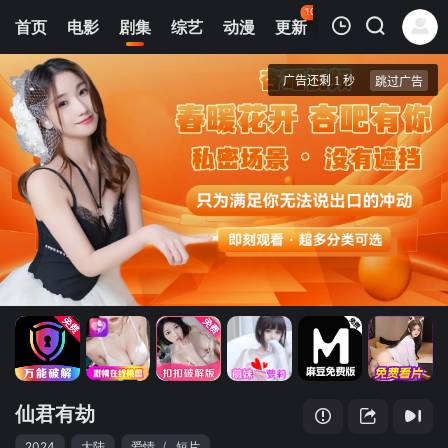
102
首页
电影
剧集
综艺
动漫
更新
热榜
APP
我的观影记录
仙君有劫
1
清空
仙君有劫
2024
大陆
爱情
/
短片