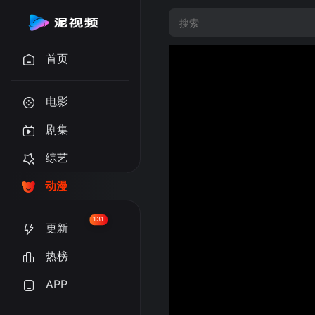
首页
电影
剧集
综艺
动漫
131
更新
热榜
APP