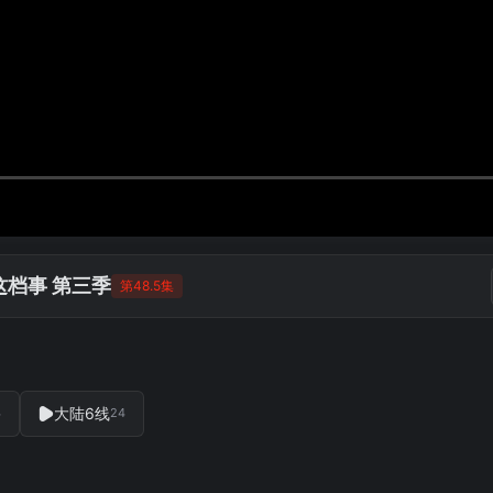
档事 第三季
第48.5集
大陆6线
4
24