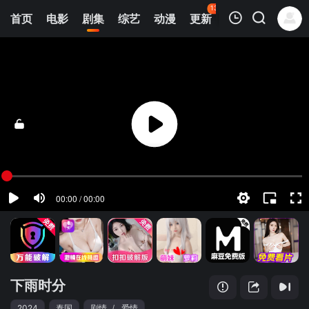
136
首页
电影
剧集
综艺
动漫
更新
热榜
APP
我的观影记录
下雨时分
第01集
清空
下雨时分
2024
泰国
剧情
/
爱情