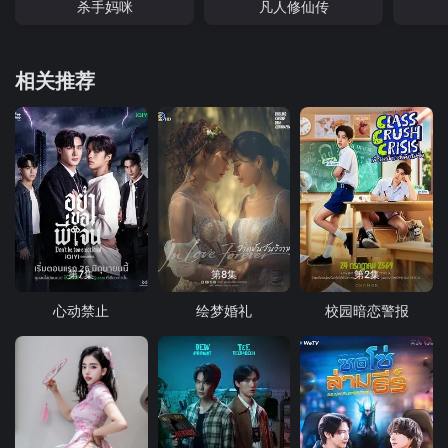
杀手妈咪
凡人修仙传
相关推荐
第7集
第8集
第2集
心动禁止
绘梦婚礼
校园暗恋警报