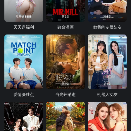
注册送8888
第5集
第4集
天天送福利
致命漫画
做我的专属队友
第1集
第7集
第6集
爱情决胜点
当光芒消逝
机器人女友