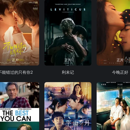
正片
正片
正片
不能错过的只有你2
利未记
今晚正好