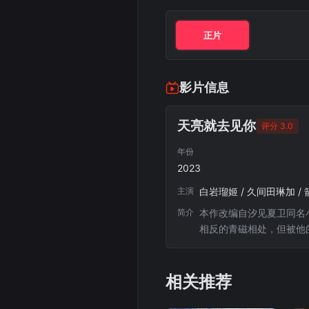
正片
影片信息
天亮就去见你
评分 3.0
年份
2023
主演
白岩瑠姬 / 久间田琳加 / 
简介
本作改编自汐见夏卫同名
相反的青磁相处，但被他
相关推荐