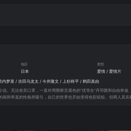
地区
类型
日本
爱情 / 爱情片
箭内梦菜 / 吉田乌龙太 / 今井隆文 / 上杉柊平 / 鹤田真由
小说。无法舍弃口罩，一直对周围察言观色的“优等生”丹羽茜和自由奔放
的画和率直的性格所吸引，自己的世界也开始变得色彩缤纷。但两人其实