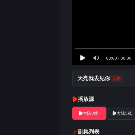
天亮就去见你
正片
播放源
大陆0线
大陆5线
1
1
剧集列表