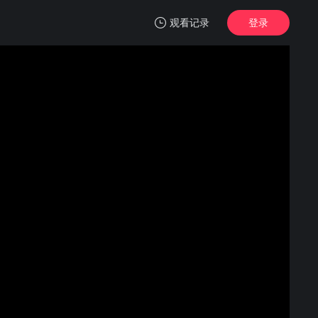
观看记录
登录
我的观影记录
天亮就去见你
正片
清空