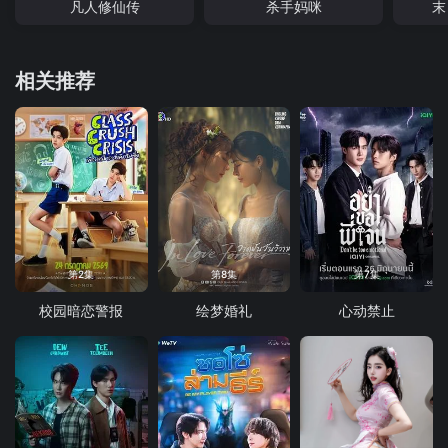
凡人修仙传
杀手妈咪
末
相关推荐
第2集
第8集
第7集
校园暗恋警报
绘梦婚礼
心动禁止