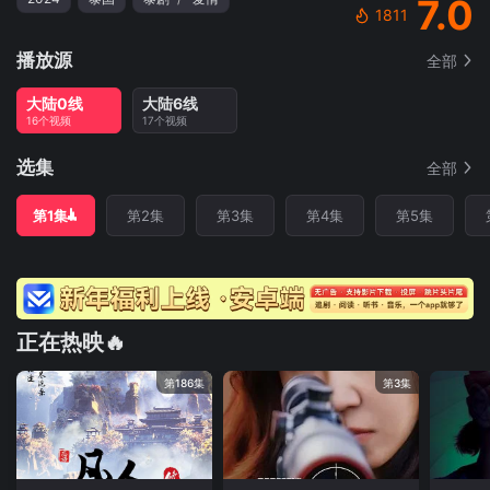
7.0
1811
播放源
全部
大陆0线
大陆6线
16个视频
17个视频
选集
全部
第1集
第2集
第3集
第4集
第5集
正在热映🔥
第186集
第3集