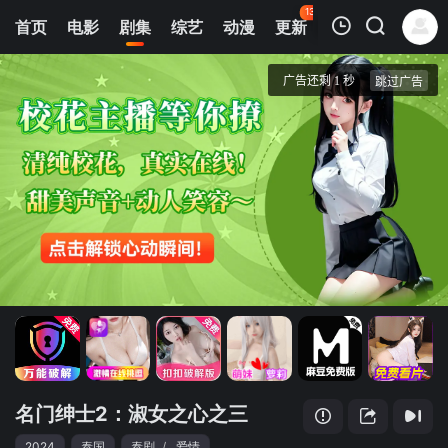
134
首页
电影
剧集
综艺
动漫
更新
热榜
APP
我的观影记录
名门绅士2：淑女之心之三
第1集
清空
名门绅士2：淑女之心之三
2024
泰国
泰剧
/
爱情