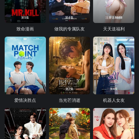
第5集
第4集
注册送8888
致命漫画
做我的专属队友
天天送福利
第1集
第7集
第6集
爱情决胜点
当光芒消逝
机器人女友