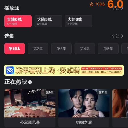
6.0
1096
播放源
全部
大陆0线
大陆5线
大陆6线
6个视频
6个视频
6个视频
选集
全部
第1集
第2集
第3集
第4集
第5集
正在热映🔥
第9集
第11集
公寓黑风暴
婚姻之后