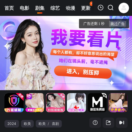
44
首页
电影
剧集
综艺
动漫
更新
热榜
APP
我的观影记录
Dead Hot
第1集
清空
2024
欧美
欧美
/
喜剧