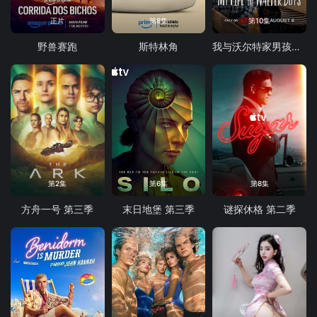
正片
第8集
第10集
野兽赛跑
斯特林角
我与沃尔特家男孩的生活 第三季
第2集
第6集
第8集
方舟一号 第三季
末日地堡 第三季
谜探休格 第二季