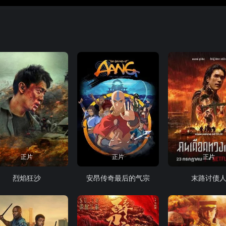
正片
正片
正片
烈焰狂沙
安昂传奇最后的气宗
末路讨债