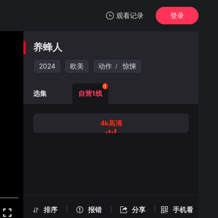
观看记录
登录
我的观影记录
养蜂人
养蜂人
4k高清
2024
欧美
动作
惊悚
/
清空
1
选集
自营1线
4k高清
养蜂人 -4k高清
手机扫一扫继续看
排序
报错
分享
手机看