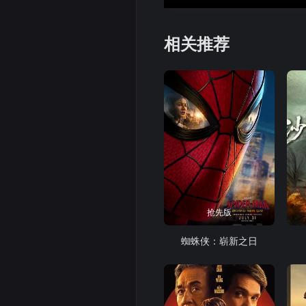
相关推荐
抢先版
蜘蛛侠：崭新之日