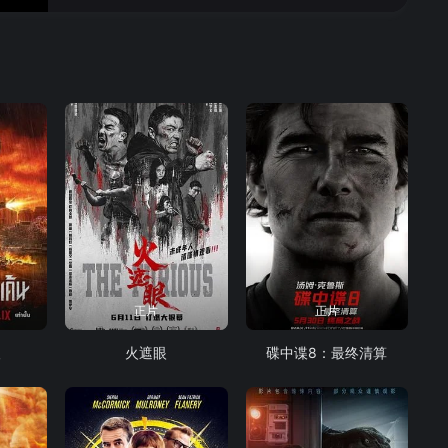
正片
正片
人
火遮眼
碟中谍8：最终清算